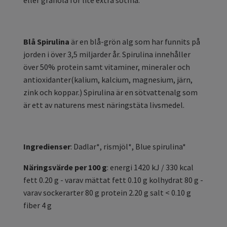
eller granola för lite extra sötma.
Blå Spirulina
är en blå-grön alg som har funnits på
jorden i över 3,5 miljarder år. Spirulina innehåller
över 50% protein samt vitaminer, mineraler och
antioxidanter(kalium, kalcium, magnesium, järn,
zink och koppar.) Spirulina är en sötvattenalg som
är ett av naturens mest näringstäta livsmedel.
Ingredienser
: Dadlar*, rismjöl*, Blue spirulina*
Näringsvärde per 100 g
: energi 1420 kJ / 330 kcal
fett 0.20 g - varav mättat fett 0.10 g kolhydrat 80 g -
varav sockerarter 80 g protein 2.20 g salt < 0.10 g
fiber 4 g